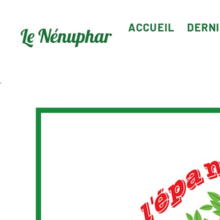
ACCUEIL
DERN
Le Nénuphar