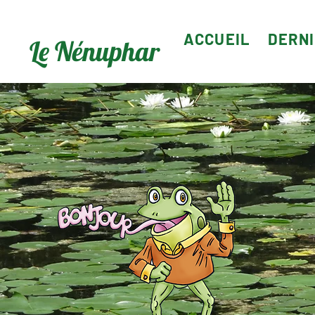
ACCUEIL
DERN
Le Nénuphar